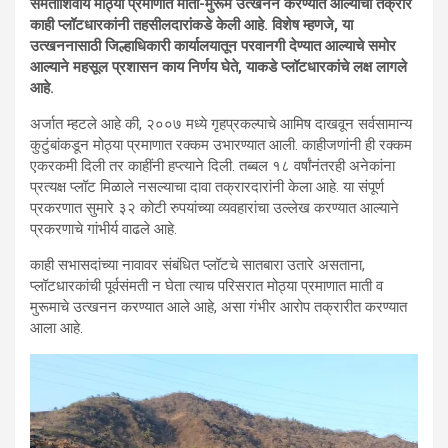
संमतीशिवाय मोठ्या प्रमाणात माती-मुरूम उत्खनन करण्यात आल्याची तक्रार
काही प्लॉटधारकांनी तहसीलदारांकडे केली आहे. विशेष म्हणजे, या
उत्खननासाठी जिल्हाधिकारी कार्यालयातून परवानगी देण्यात आल्याचे समोर
आल्याने महसूल प्रशासन काय निर्णय घेते, याकडे प्लॉटधारकांचे लक्ष लागले
आहे.
अर्जात म्हटले आहे की, २००७ मध्ये गृहप्रकल्पाचे आमिष दाखवून सर्वसामान्य
कुटुंबांकडून मोठ्या प्रमाणात रक्कम उभारण्यात आली. काहीजणांनी ही रक्कम
एकरकमी दिली तर काहींनी हप्त्याने दिली. तब्बल १८ वर्षांनंतरही अनेकांना
प्रत्यक्ष प्लॉट मिळाले नसल्याचा दावा तक्रारदारांनी केला आहे. या संपूर्ण
प्रकरणात सुमारे ३२ कोटी रुपयांच्या व्यवहारांचा उल्लेख करण्यात आल्याने
प्रकरणाचे गांभीर्य वाढले आहे.
काही सभासदांच्या नावावर संबंधित प्लॉटचे सातबारा उतारे असताना,
प्लॉटधारकांची पूर्वसंमती न घेता त्याच परिसरात मोठ्या प्रमाणात माती व
मुरूमाचे उत्खनन करण्यात आले आहे, असा गंभीर आरोप तक्रारीत करण्यात
आला आहे.