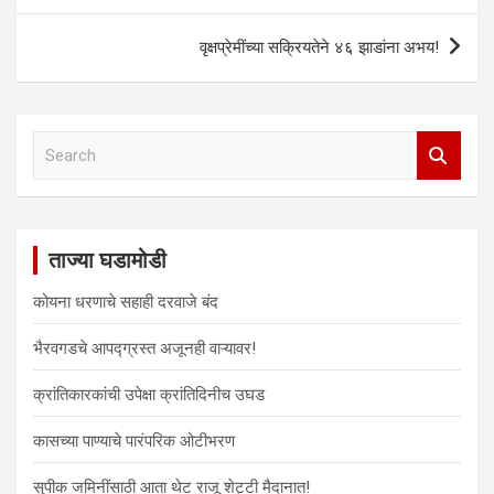
s
n
n
e
n
n
i
s
s
n
s
s
n
i
i
s
i
i
वृक्षप्रेमींच्या सक्रियतेने ४६ झाडांना अभय!
n
n
n
i
n
n
e
n
n
n
n
n
w
e
e
n
e
e
w
w
w
e
w
w
i
w
w
w
w
w
n
i
i
w
i
i
d
n
n
i
n
n
S
o
d
d
n
d
d
w
o
o
d
o
o
e
)
w
w
o
w
w
a
)
)
w
)
)
)
r
c
ताज्या घडामोडी
h
कोयना धरणाचे सहाही दरवाजे बंद
भैरवगडचे आपद्ग्रस्त अजूनही वाऱ्यावर!
क्रांतिकारकांची उपेक्षा क्रांतिदिनीच उघड
कासच्या पाण्याचे पारंपरिक ओटीभरण
सुपीक जमिनींसाठी आता थेट राजू शेट्टी मैदानात!