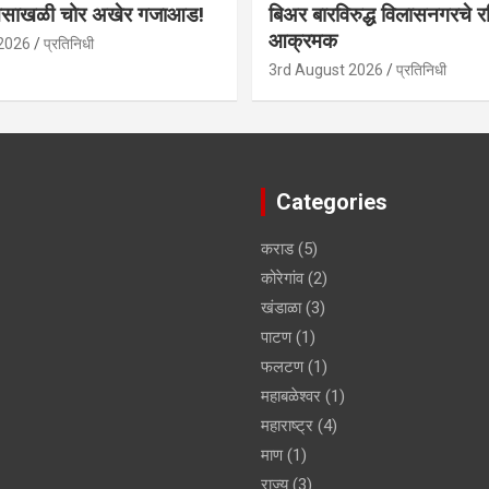
नसाखळी चोर अखेर गजाआड!
बिअर बारविरुद्ध विलासनगरचे र
आक्रमक
2026
प्रतिनिधी
3rd August 2026
प्रतिनिधी
Categories
कराड
(5)
कोरेगांव
(2)
खंडाळा
(3)
पाटण
(1)
फलटण
(1)
महाबळेश्वर
(1)
महाराष्ट्र
(4)
माण
(1)
राज्य
(3)