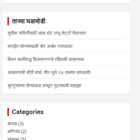
a
r
c
ताज्या घडामोडी
h
सुपीक जमिनींसाठी आता थेट राजू शेट्टी मैदानात!
सराईत सोनसाखळी चोर अखेर गजाआड!
बिअर बारविरुद्ध विलासनगरचे रहिवासी आक्रमक
अपहरणाची भीती व्यर्थ; तीन मुले २४ तासांत सापडली!
चुरमुऱ्यांच्या पोत्यांआड लपवून गुटख्याची वाहतूक
Categories
कराड
(5)
कोरेगांव
(2)
खंडाळा
(3)