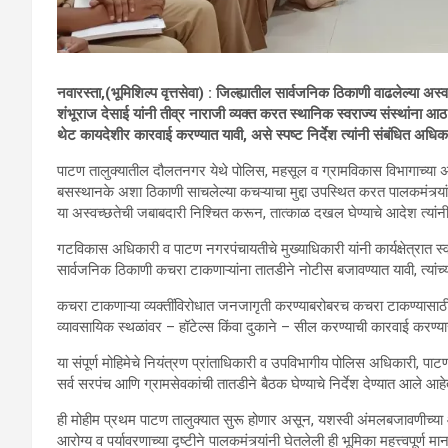
नवारस्ता,(भूमिशिल्प वृत्तसेवा) : जिल्ह्यातील सार्वजनिक ठिकाणी वाढलेल्या अस्वच्
शंभूराज देसाई यांनी तीव्र नाराजी व्यक्त करत स्थानिक स्वराज्य संस्थांना आ
थेट कायदेशीर कारवाई करण्यात यावी, असे स्पष्ट निर्देश त्यांनी संबंधित अधिकाऱ
पाटण तालुक्यातील दौलतनगर येथे पोलिस, महसूल व ग्रामविकास विभागाच्या अधिक
बसस्थानके अशा ठिकाणी साचलेल्या कचऱ्याचा मुद्दा उपस्थित करत पालकमंत्र्यांनी 
या अस्वच्छतेची जबाबदारी निश्चित करून, तात्काळ दखल घेण्याचे आदेश त्यांनी
गटविकास अधिकारी व पाटण नगरपंचायतीचे मुख्याधिकारी यांनी कार्यक्षेत्रात स्व
सार्वजनिक ठिकाणी कचरा टाकणाऱ्यांना तातडीने नोटीस बजावण्यात यावी, त्यांच्
कचरा टाकणाऱ्या व्यक्तींविरोधात जनजागृती करण्याबरोबरच कचरा टाकण्यासाठी प
व्यावसायिक स्थळांवर – हॉटेल्स किंवा दुकाने – सील करण्याची कारवाई करण्यास
या संपूर्ण मोहिमेचे नियंत्रण प्रांताधिकारी व उपविभागीय पोलिस अधिकारी, पाटण 
सर्व सरपंच आणि ग्रामसेवकांची तातडीने बैठक घेण्याचे निर्देश देण्यात आले आहे
ही मोहीम प्रथम पाटण तालुक्यात सुरू होणार असून, यशस्वी अंमलबजावणीच्या आ
आरोग्य व पर्यावरणाच्या दृष्टीने पालकमंत्र्यांनी घेतलेली ही भूमिका महत्त्वपूर्