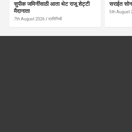
सुपीक जमिनींसाठी आता थेट राजू शेट्टी
सराईत सो
मैदानात!
5th August 
7th August 2026
प्रतिनिधी