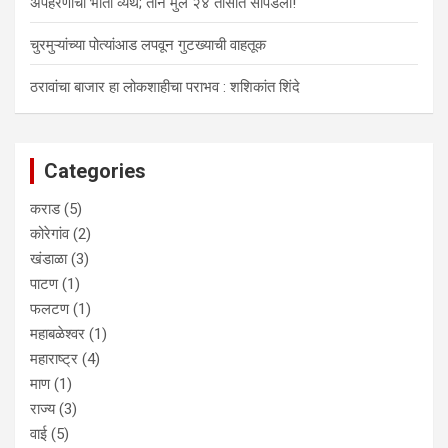
अपहरणाची भीती व्यर्थ; तीन मुले २४ तासांत सापडली!
चुरमुऱ्यांच्या पोत्यांआड लपवून गुटख्याची वाहतूक
ठरावांचा बाजार हा लोकशाहीचा पराभव : शशिकांत शिंदे
Categories
कराड
(5)
कोरेगांव
(2)
खंडाळा
(3)
पाटण
(1)
फलटण
(1)
महाबळेश्वर
(1)
महाराष्ट्र
(4)
माण
(1)
राज्य
(3)
वाई
(5)