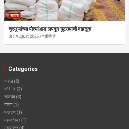
सातारा
चुरमुऱ्यांच्या पोत्यांआड लपवून गुटख्याची वाहतूक
3rd August 2026
प्रतिनिधी
Categories
कराड
(5)
कोरेगांव
(2)
खंडाळा
(3)
पाटण
(1)
फलटण
(1)
महाबळेश्वर
(1)
महाराष्ट्र
(4)