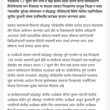
स्पर्धांमध्ये 17 सुवर्ण तीन रौप्य व सहा कांस्य पदके प्राप्त करत सर्वसाधारण
विजेतेपदाचा मान मिळवला या संघाला सातारा जिल्ह्याच्या प्रमुख जिल्हा व सत्र
न्यायाधीश सुरेखा कोसमकर व कोल्हापूर परिक्षेत्राचे विशेष पोलीस महानिरीक्षक
सुनील फुलारी यांच्या उपस्थितीत करंडक प्रदान करण्यात आला.
सातारा शहरांमध्ये विसाव्या कोल्हापूर परिक्षेत्रीय पोलीस कर्तव्य 2025 मेळाव्याचे
तीन दिवस आयोजन करण्यात आले होते या मेळाव्यामध्ये पोलीस अधिकारी
अमलदार यांची व्यावसायिक कौशल्य चाचणी तपास कौशल्य फोटोग्राफी
व्हिडिओग्राफी घातपात विरोधी तपासणी श्वान स्पर्धा संगणक वापर अशा
कौशल्य स्पर्धा घेण्यात आल्या होत्या.
या स्पर्धेमध्ये सातारा सांगली कोल्हापूर सोलापूर पुणे ग्रामीण या पाच जिल्ह्याचे
130 स्पर्धक सहभागी झाले होते या स्पर्धेमध्ये सातारा जिल्ह्याने पाच स्पर्धांमधून
दौघवीत यश संपादन करून 17 सुवर्ण तीन रौप्य सहा कास्य पदके प्राप्त
करून सर्वसाधारण विजेतेपद पटकावले आहे तर उपविजेतेपद पुणे ग्रामीण
पोलीस संघाने पटकावले. कोल्हापूर परिक्षेत्रीय कर्तव्य मेळाव्यामध्ये प्रथमच
सुरू करण्यात आलेला फिरता सूर्याच्याषक साताऱ्या जिल्ह्याच्या नार्कोटिक्स
शोधक विभागाच्या सूचक श्वानाला मिळाला आहे
या कार्यक्रमासाठी कोल्हापूर पोलीस अधीक्षक योगेश कुमार सांगली पोलीस
अधीक्षक संदीप घुगे सोलापूर ग्रामीणचे पोलीस अधीक्षक अतुल कुलकर्णी पुणे
ग्रामीणचे पोलीस अधीक्षक संदीप गिल साताऱ्याच्या अपर पोलीस अधीक्षक