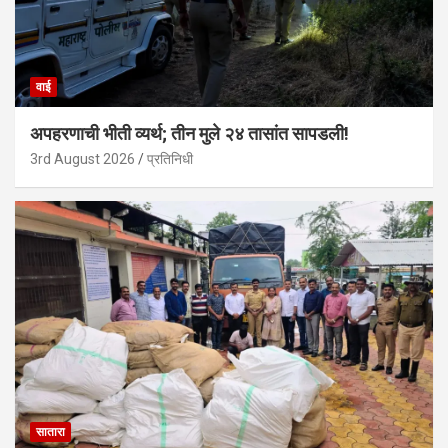
वाई
अपहरणाची भीती व्यर्थ; तीन मुले २४ तासांत सापडली!
3rd August 2026
प्रतिनिधी
सातारा