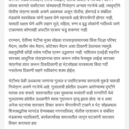
लंपास करणारे पाकीटमार यांच्यावरही नियंत्रण अन्याय गरजेचे आहे. त्यादृष्टीने
पोलीस यंत्रणा सतर्क असणे आवश्यक असून पोलीस, होमगार्ड व संबंधित
मंडळांचे स्वयंसेवक यांनी दक्षता घेणे महत्त्वाचे आहे.चेंगराचेंगरी होणार नाही,
यासाठी दक्षता घेणे आणि लहान मुले, महिला, रुग्ण व वृद्ध लोकांनी गर्दीमध्ये जाणे
टाळल्यास कोणताही अघटीत प्रकार घडू शकणार नाही.
दरम्यान, देवींच्या भेटीचा मुख्य सोहळा राजवाड्यासारख्या किंवा जिल्हा परिषद
मैदान, तालीम संघ मैदान, कोटेश्वर मैदान अशा ठिकाणी ठेवल्यास त्यामुळे
वाहतुकीची कोंडी तसेच गर्दीचा प्रश्न उद्भवणार नाही. याशिवाय एलईडी स्क्रीन
सारख्या आधुनिक तंत्रज्ञानाचा वापर करून तसेच फेसबुक लाईव्ह सारख्या
यंत्रणेचा वापर करून ठिकठिकाणी हा भेटसोहळा घरबसल्या किंवा गर्दी
नसलेल्या ठिकाणी पाहणे भाविकांना शक्य होईल.
भेटीच्या वेळी उधळल्या जाणाऱ्या गुलाल व प्लास्टिकच्या कागदाचे तुकडे यावरही
नियंत्रण असणे गरजेचे आहे. गुलालाची हवेतील उधळण आरोग्याच्या दृष्टीने
घातक ठरू शकते. साताऱ्यातील एका युवकाचा मध्यंतरी वाडी रत्नागिरी येथे
गुलालाच्या हवेतील उधळणीने श्वास गुदमरून मृत्यू झाला होता. या व अशा
अनेक घटनांचा सारासार विचार करून चेंगराचेंगरी टाळणे व भेट सोहळ्याला
शिस्तबद्धतेचा मानदंड देण्याबाबत नगरपालिका, पोलीस प्रशासन व संबंधित
मंडळाच्या पदाधिकारी, कार्यकर्त्यांसह समाजातील जागृत घटकांनी सारासार
विचार करायला हवा.