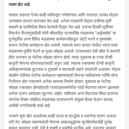
व्यक्त होत आहे.
सातारा शहरात गेल्या काही वर्षांपासून गणेशोत्सव आणि नवरात्र उत्सव मोठ्या
उत्साहात साजरा करण्यात येत आहे. अनेक मंडळांनी मोठ्या उंचीच्या मूर्ती
बसवणे हा प्रतिष्ठेचा विषय केल्याचे दिसून येत आहे. दसऱ्या दिवशी मूर्तींच्या
विसर्जन मिरवणुकांवेळी मोती चौकातील प्रतापसिंह मंडळाच्या “आईसाहेब” या
दुर्गामूर्तीस अन्य विविध मंडळांच्या कार्यकर्त्यांकडून ओटी भरणे व पुष्पवर्षाव
करून भेटीचा कार्यक्रम होत असतो. त्यामध्ये सदर बाजार येथील भारत माता
मंडळाच्या मूर्तीचे भेटणे हा मुख्य सोहळा असतो. राजपथावर देवी चौक ते कमानी
हौदा दरम्यान हा भेटीचा सोहळा संपन्न होतो. मात्र मुळातच हा रस्ता दोन्ही
बाजूंनी येणाऱ्या शोभायात्रांसाठी अपुरा आहे. त्यातच रस्त्याच्या दोन्ही बाजूंनी
अतिक्रमणांसह फुटपाथ व दुचाकी व चारचाकी वाहने लावलेली असतात. मोठ्या
संख्येने देवींच्या भेटीचा कार्यक्रम पाहण्यासाठी येणाऱ्या भाविकांच्या गर्दीचे योग्य
नियोजन होत नसल्याने अनेक समस्या निर्माण होतात. मुळातच हा भेटीचा
सोहळा रस्त्यावर होण्याऐवजी राजवाड्यासमोरील गांधी मैदानात संपन्न झाल्यास
अनेक प्रश्न आपोआप सुटणार आहेत. याशिवाय अन्य मैदानांचा किंवा प्रशस्त
जागांचा विचार संबंधित मंडळांसह प्रशासनाने संयुक्त बैठक घेऊन करावा,
अशीही नागरिकांची चर्चा आहे.
नव्याने सुरू होत असलेल्या काही प्रथा हा श्रद्धेचा व भावनेचा प्रश्न असला
तरी भेट सोहळा पाहण्यासाठी येणाऱ्या आबालवृद्धांच्या सुरक्षिततेकडेही दुर्लक्ष
करून चालणार नाही. देवी हे शक्ती व भक्तीचे प्रतीक आहे. नवरात्र काळात