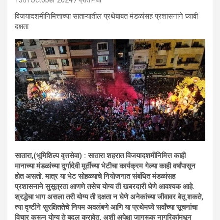
13th October 2024
प्रतिनिधी
विजयादशमीनिमित्ताच्या साताऱ्यातील प्रथेबाबत मंडळांसह प्रशासनाने घ्यावी
दक्षता
सातारा,(भूमिशिल्प वृत्तसेवा) : सातारा शहरात विजयादशमीनिमित्त काही
मानाच्या मंडळांच्या दुर्गादेवी मूर्तींच्या भेटीचा कार्यक्रम गेल्या काही वर्षांपासून
होत असतो. मात्र या भेट सोहळ्याचे नियोजनात संबंधित मंडळांसह
प्रशासनाने सुसूत्रता आणणे तसेच योग्य ती खबरदारी घेणे आवश्यक आहे.
श्रद्धेचा भाग असला तरी योग्य ती दक्षता न घेणे अनेकांच्या जीवावर बेतू शकते,
त्या दृष्टीने सुरक्षिततेचे नियम अवलंबणे आणि या प्रथेमध्ये सर्वांच्या सूचनांचा
विचार करून योग्य ते बदल करावेत, अशी अपेक्षा जागरूक नागरिकांमधून