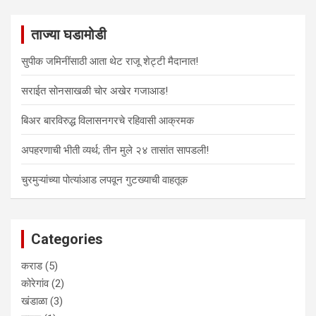
r
o
d
d
n
d
d
w
o
o
d
o
o
c
)
w
w
o
w
w
ताज्या घडामोडी
h
)
)
w
)
)
)
सुपीक जमिनींसाठी आता थेट राजू शेट्टी मैदानात!
सराईत सोनसाखळी चोर अखेर गजाआड!
बिअर बारविरुद्ध विलासनगरचे रहिवासी आक्रमक
अपहरणाची भीती व्यर्थ; तीन मुले २४ तासांत सापडली!
चुरमुऱ्यांच्या पोत्यांआड लपवून गुटख्याची वाहतूक
Categories
कराड
(5)
कोरेगांव
(2)
खंडाळा
(3)