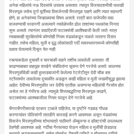
अनेक महिलांचे नऊ दिवसांचे उपवास असतात. त्यातून विजयादशमीची पालखी
मिरवणूक तसेच दुर्गा मूर्तींच्या विसर्जनाची मिरवणूक पाहणे आणि त्यात सहभागी
होणे, हा अनेकांच्या जिव्हाळ्याचा विषय असतो. रात्री बारा वाजेपर्यंत वाद्य
वाजवण्याची परवानगी असल्याने त्यावेळेपर्यंत ढोल ताशांच्या पथकांचा निनाद
सुरू असतो. त्यानंतर वाद्यांऐवजी फटाक्यांची आतीषबाजी केली जाते. मात्र
त्याबाबतही सुरक्षिततेचे कोणतेही नियम मंडळांकडून पाळले जाताना दिसत
नाहीत. तसेच महिला, मुली व वृद्ध लोकांसाठी गर्दी व्यवस्थापनामध्ये कोणतीही
दक्षता घेतल्याचे दिसून येत नाही.
रस्त्याकडेला दुचाकी व चारचाकी वाहने तशीच लावलेली असतात. ती
काढण्याबाबत वाहतूक शाखेने संबंधितांना सूचना देणे गरजेचे असते. कालच्या
मिरवणुकीवेळी काही हुल्लडबाजांनी केलेल्या रेटारेटीतून देवी चौक बस
स्टॉपसमोर लावलेल्या दुचाकींत अडकून काही महिला व मुली जखमीसुद्धा झाल्या
आहेत. देवीच्या मिरवणुकीत जर देवींचे प्रतीक असणाऱ्या महिलांची गैरसोय होत
असेल तर हे गंभीरच आहे. त्यामुळे शिस्तबद्धरित्या मिरवणूक काढणे,
फटाक्यांच्या आतषबाजीला नियम घालून देणे गरजेचे आहे.
चेंगराचेंगरीसारखे प्रकार टाळले पाहिजेत, या दृष्टीने गडबड गोंधळ
करणाऱ्यांवर पोलिसांनी तातडीने कारवाई करणे आवश्यक असून मंडळांच्या
विसर्जन मिरवणुकीच्या शोभायात्रे पाठीमागे ॲम्बुलन्स व डॉक्टरांची उपलब्धता
ठेवणेही आवश्यक आहे. गर्दीचा गैरफायदा घेऊन महिला व मुलींची छेडछाड
करणारे सडकसख्याहरी, तसेच मोबाईल, पैशाची पाकिटे व मौल्यवान दागिने