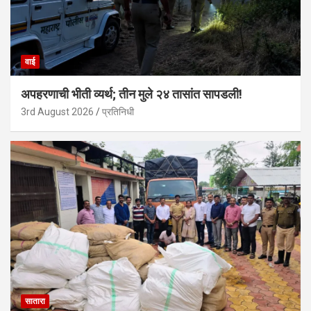
वाई
अपहरणाची भीती व्यर्थ; तीन मुले २४ तासांत सापडली!
3rd August 2026
प्रतिनिधी
सातारा