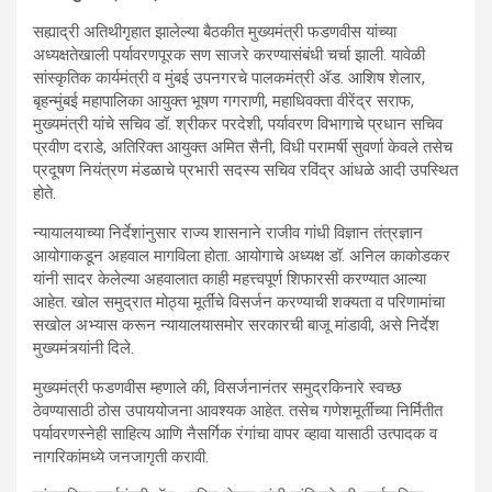
सह्याद्री अतिथीगृहात झालेल्या बैठकीत मुख्यमंत्री फडणवीस यांच्या
अध्यक्षतेखाली पर्यावरणपूरक सण साजरे करण्यासंबंधी चर्चा झाली. यावेळी
सांस्कृतिक कार्यमंत्री व मुंबई उपनगरचे पालकमंत्री ॲड. आशिष शेलार,
बृहन्मुंबई महापालिका आयुक्त भूषण गगराणी, महाधिवक्ता वीरेंद्र सराफ,
मुख्यमंत्री यांचे सचिव डॉ. श्रीकर परदेशी, पर्यावरण विभागाचे प्रधान सचिव
प्रवीण दराडे, अतिरिक्त आयुक्त अमित सैनी, विधी परामर्षी सुवर्णा केवले तसेच
प्रदूषण नियंत्रण मंडळाचे प्रभारी सदस्य सचिव रविंद्र आंधळे आदी उपस्थित
होते.
न्यायालयाच्या निर्देशांनुसार राज्य शासनाने राजीव गांधी विज्ञान तंत्रज्ञान
आयोगाकडून अहवाल मागविला होता. आयोगाचे अध्यक्ष डॉ. अनिल काकोडकर
यांनी सादर केलेल्या अहवालात काही महत्त्वपूर्ण शिफारसी करण्यात आल्या
आहेत. खोल समुद्रात मोठ्या मूर्तींचे विसर्जन करण्याची शक्यता व परिणामांचा
सखोल अभ्यास करून न्यायालयासमोर सरकारची बाजू मांडावी, असे निर्देश
मुख्यमंत्र्यांनी दिले.
मुख्यमंत्री फडणवीस म्हणाले की, विसर्जनानंतर समुद्रकिनारे स्वच्छ
ठेवण्यासाठी ठोस उपाययोजना आवश्यक आहेत. तसेच गणेशमूर्तींच्या निर्मितीत
पर्यावरणस्नेही साहित्य आणि नैसर्गिक रंगांचा वापर व्हावा यासाठी उत्पादक व
नागरिकांमध्ये जनजागृती करावी.