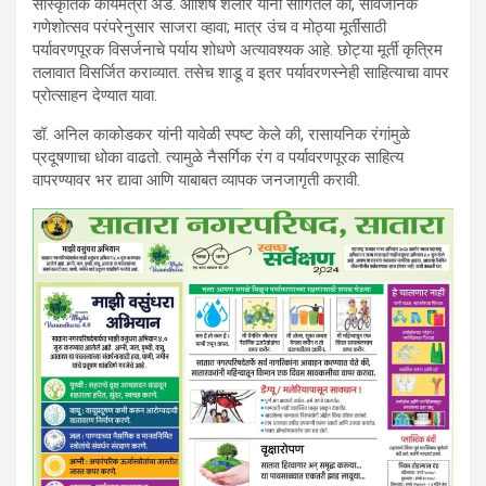
सांस्कृतिक कार्यमंत्री ॲड. आशिष शेलार यांनी सांगितले की, सार्वजनिक
गणेशोत्सव परंपरेनुसार साजरा व्हावा; मात्र उंच व मोठ्या मूर्तींसाठी
पर्यावरणपूरक विसर्जनाचे पर्याय शोधणे अत्यावश्यक आहे. छोट्या मूर्ती कृत्रिम
तलावात विसर्जित कराव्यात. तसेच शाडू व इतर पर्यावरणस्नेही साहित्याचा वापर
प्रोत्साहन देण्यात यावा.
डॉ. अनिल काकोडकर यांनी यावेळी स्पष्ट केले की, रासायनिक रंगांमुळे
प्रदूषणाचा धोका वाढतो. त्यामुळे नैसर्गिक रंग व पर्यावरणपूरक साहित्य
वापरण्यावर भर द्यावा आणि याबाबत व्यापक जनजागृती करावी.