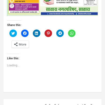
Share this:
C
C
C
C
C
C
l
l
l
l
l
l
i
i
i
i
i
i
c
c
c
c
c
c
More
k
k
k
k
k
k
t
t
t
t
t
t
o
o
o
o
o
o
s
s
s
s
s
s
h
h
h
h
h
h
Like this:
a
a
a
a
a
a
r
r
r
r
r
r
Loading...
e
e
e
e
e
e
o
o
o
o
o
o
n
n
n
n
n
n
T
F
L
P
T
W
w
a
i
i
e
h
i
c
n
n
l
a
t
e
k
t
e
t
t
b
e
e
g
s
e
o
d
r
r
A
r
o
I
e
a
p
(
k
n
s
m
p
O
(
(
t
(
(
Post
p
O
O
(
O
O