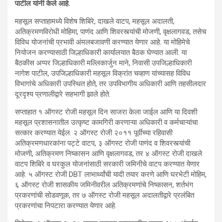
पाटील यांनी केले आहे.
महसूल सप्ताहामध्ये विशेष शिबिरे, दाखले वाटप, महसूल अदालती,
अतिक्रमणविरोधी मोहिमा, पाणंद आणि शिवरस्त्यांची मोजणी, वृक्षलागवड, तसेच
विविध योजनांची प्रभावी अंमलबजावणी करण्यात येणार आहे. या मोहिमेचे
नियोजन करण्यासाठी जिल्हाधिकारी कार्यालयात बैठक घेण्यात आली. या
बैठकीस अप्पर जिल्हाधिकारी मल्लिकार्जुन माने, निवासी उपजिल्हाधिकारी
नागेश पाटील, उपजिल्हाधिकारी महसूल विक्रांत चव्हाण यांच्यासह विविध
विभागांचे अधिकारी उपस्थित होते, तर उपविभागीय अधिकारी आणि तहसीलदार
दूरदृश्य प्रणालीद्वारे सहभागी झाले होते.
सप्ताहात १ ऑगस्ट रोजी महसूल दिन साजरा केला जाईल आणि या दिवशी
महसूल प्रशासनातील उत्कृष्ट कामगिरी करणाऱ्या अधिकारी व कर्मचाऱ्यांचा
सत्कार करण्यात येईल. २ ऑगस्ट रोजी २०११ पूर्वीच्या रहिवासी
अतिक्रमणधारकांना पट्टे वाटप, ३ ऑगस्ट रोजी पाणंद व शिवरस्त्यांची
मोजणी, अतिक्रमण निष्कासन आणि वृक्षलागवड, तर ४ ऑगस्ट रोजी दाखले
वाटप शिबिरे व घरकुल योजनांसाठी सरकारी जमिनीचे वाटप करण्यात येणार
आहे. ५ ऑगस्ट रोजी DBT लाभार्थ्यांची यादी तयार करणे आणि घरभेटी मोहिम,
६ ऑगस्ट रोजी शासकीय जमिनीवरील अतिक्रमणांचे निष्कासन, शर्तभंग
प्रकरणांची सोडवणूक, तर ७ ऑगस्ट रोजी महसूल अदालतीद्वारे प्रलंबित
प्रकरणांचा निपटारा करण्यात येणार आहे.