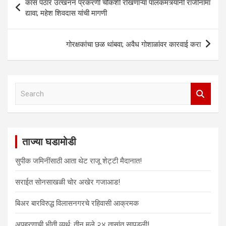
e
p
p
O
p
p
कास पठार उत्खनन प्रकरणी चौकशी रोखणाऱ्या पालकमंत्र्यांनी राजीनामा
navigation
n
e
e
p
e
e
द्यावा; महेश शिवदास यांची मागणी
s
n
n
e
n
n
i
s
s
n
s
s
n
i
i
s
i
i
n
n
n
i
n
n
e
n
n
n
n
n
गोरक्षकांचा छळ थांबवा; अवैध गोशाळांवर कारवाई करा
w
e
e
n
e
e
w
w
w
e
w
w
i
w
w
w
w
w
n
i
i
w
i
i
d
n
n
i
n
n
o
d
d
n
d
d
w
o
o
d
o
o
S
)
w
w
o
w
w
e
)
)
w
)
)
)
a
r
c
ताज्या घडामोडी
h
सुपीक जमिनींसाठी आता थेट राजू शेट्टी मैदानात!
सराईत सोनसाखळी चोर अखेर गजाआड!
बिअर बारविरुद्ध विलासनगरचे रहिवासी आक्रमक
अपहरणाची भीती व्यर्थ; तीन मुले २४ तासांत सापडली!