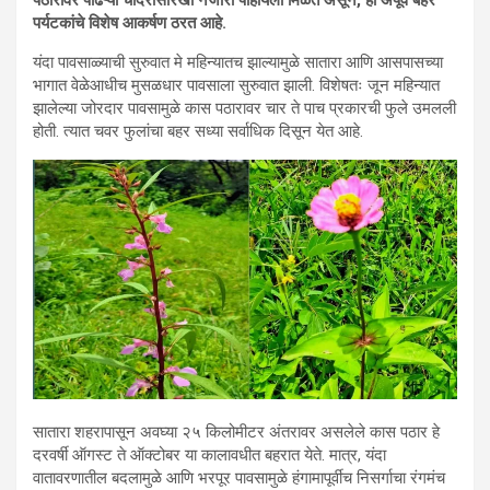
पठारावर पांढऱ्या चादरीसारखा नजारा पाहायला मिळत असून, हा अपूर्व बहर
पर्यटकांचे विशेष आकर्षण ठरत आहे.
यंदा पावसाळ्याची सुरुवात मे महिन्यातच झाल्यामुळे सातारा आणि आसपासच्या
भागात वेळेआधीच मुसळधार पावसाला सुरुवात झाली. विशेषतः जून महिन्यात
झालेल्या जोरदार पावसामुळे कास पठारावर चार ते पाच प्रकारची फुले उमलली
होती. त्यात चवर फुलांचा बहर सध्या सर्वाधिक दिसून येत आहे.
सातारा शहरापासून अवघ्या २५ किलोमीटर अंतरावर असलेले कास पठार हे
दरवर्षी ऑगस्ट ते ऑक्टोबर या कालावधीत बहरात येते. मात्र, यंदा
वातावरणातील बदलामुळे आणि भरपूर पावसामुळे हंगामापूर्वीच निसर्गाचा रंगमंच