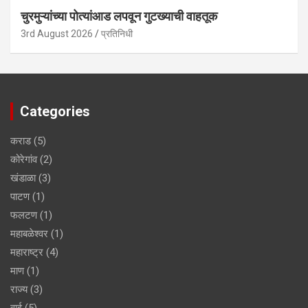
चुरमुऱ्यांच्या पोत्यांआड लपवून गुटख्याची वाहतूक
3rd August 2026
प्रतिनिधी
Categories
कराड
(5)
कोरेगांव
(2)
खंडाळा
(3)
पाटण
(1)
फलटण
(1)
महाबळेश्वर
(1)
महाराष्ट्र
(4)
माण
(1)
राज्य
(3)
वाई
(5)