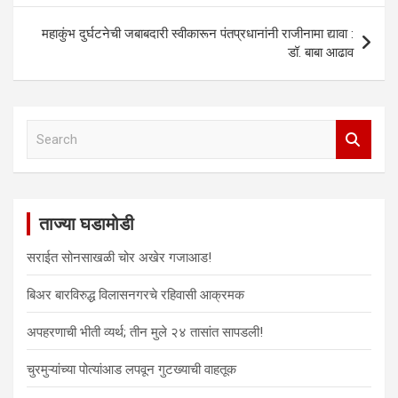
i
s
s
n
s
s
n
i
i
s
i
i
महाकुंभ दुर्घटनेची जबाबदारी स्वीकारून पंतप्रधानांनी राजीनामा द्यावा :
n
n
n
i
n
n
e
n
n
n
n
n
डॉ. बाबा आढाव
w
e
e
n
e
e
w
w
w
e
w
w
i
w
w
w
w
w
n
i
i
w
i
i
d
n
n
i
n
n
o
d
d
n
d
d
w
o
o
d
o
o
S
)
w
w
o
w
w
e
)
)
w
)
)
)
a
r
c
ताज्या घडामोडी
h
सराईत सोनसाखळी चोर अखेर गजाआड!
बिअर बारविरुद्ध विलासनगरचे रहिवासी आक्रमक
अपहरणाची भीती व्यर्थ; तीन मुले २४ तासांत सापडली!
चुरमुऱ्यांच्या पोत्यांआड लपवून गुटख्याची वाहतूक