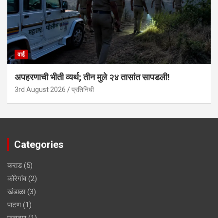
वाई
अपहरणाची भीती व्यर्थ; तीन मुले २४ तासांत सापडली!
3rd August 2026
प्रतिनिधी
Categories
कराड
(5)
कोरेगांव
(2)
खंडाळा
(3)
पाटण
(1)
फलटण
(1)