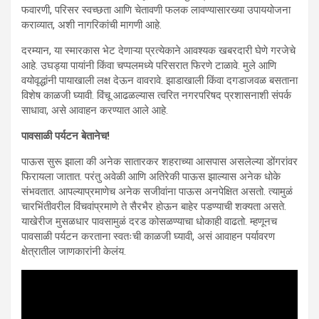
फवारणी, परिसर स्वच्छता आणि चेतावणी फलक लावण्यासारख्या उपाययोजना
कराव्यात, अशी नागरिकांची मागणी आहे.
दरम्यान, या स्मारकास भेट देणाऱ्या प्रत्येकाने आवश्यक खबरदारी घेणे गरजेचे
आहे. उघड्या पायांनी किंवा चप्पलमध्ये परिसरात फिरणे टाळावे. मुले आणि
वयोवृद्धांनी पायाखाली लक्ष देऊन वावरावे. झाडाखाली किंवा दगडाजवळ बसताना
विशेष काळजी घ्यावी. विंचू आढळल्यास त्वरित नगरपरिषद प्रशासनाशी संपर्क
साधावा, असे आवाहन करण्यात आले आहे.
पावसाळी पर्यटन बेतानेच!
पाऊस सुरू झाला की अनेक सातारकर शहराच्या आसपास असलेल्या डोंगरांवर
फिरायला जातात. परंतु अवेळी आणि अतिरेकी पाऊस झाल्यास अनेक धोके
संभवतात. आपल्याप्रमाणेच अनेक सजीवांना पाऊस अनपेक्षित असतो. त्यामुळं
चारभिंतीवरील विंचवांप्रमाणे ते सैरभैर होऊन बाहेर पडण्याची शक्यता असते.
याखेरीज मुसळधार पावसामुळं दरड कोसळण्याचा धोकाही वाढतो. म्हणूनच
पावसाळी पर्यटन करताना स्वतःची काळजी घ्यावी, असं आवाहन पर्यावरण
क्षेत्रातील जाणकारांनी केलंय.