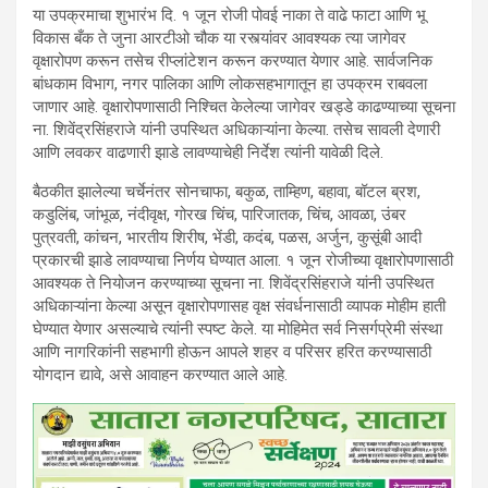
या उपक्रमाचा शुभारंभ दि. १ जून रोजी पोवई नाका ते वाढे फाटा आणि भू
विकास बँक ते जुना आरटीओ चौक या रस्त्यांवर आवश्यक त्या जागेवर
वृक्षारोपण करून तसेच रीप्लांटेशन करून करण्यात येणार आहे. सार्वजनिक
बांधकाम विभाग, नगर पालिका आणि लोकसहभागातून हा उपक्रम राबवला
जाणार आहे. वृक्षारोपणासाठी निश्चित केलेल्या जागेवर खड्डे काढण्याच्या सूचना
ना. शिवेंद्रसिंहराजे यांनी उपस्थित अधिकाऱ्यांना केल्या. तसेच सावली देणारी
आणि लवकर वाढणारी झाडे लावण्याचेही निर्देश त्यांनी यावेळी दिले.
बैठकीत झालेल्या चर्चेनंतर सोनचाफा, बकुळ, ताम्हिण, बहावा, बॉटल ब्रश,
कडुलिंब, जांभूळ, नंदीवृक्ष, गोरख चिंच, पारिजातक, चिंच, आवळा, उंबर
पुत्रवती, कांचन, भारतीय शिरीष, भेंडी, कदंब, पळस, अर्जुन, कुसूंबी आदी
प्रकारची झाडे लावण्याचा निर्णय घेण्यात आला. १ जून रोजीच्या वृक्षारोपणासाठी
आवश्यक ते नियोजन करण्याच्या सूचना ना. शिवेंद्रसिंहराजे यांनी उपस्थित
अधिकाऱ्यांना केल्या असून वृक्षारोपणासह वृक्ष संवर्धनासाठी व्यापक मोहीम हाती
घेण्यात येणार असल्याचे त्यांनी स्पष्ट केले. या मोहिमेत सर्व निसर्गप्रेमी संस्था
आणि नागरिकांनी सहभागी होऊन आपले शहर व परिसर हरित करण्यासाठी
योगदान द्यावे, असे आवाहन करण्यात आले आहे.