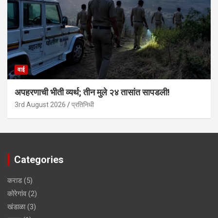
वाई
अपहरणाची भीती व्यर्थ; तीन मुले २४ तासांत सापडली!
3rd August 2026
प्रतिनिधी
Categories
कराड
(5)
कोरेगांव
(2)
खंडाळा
(3)