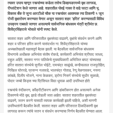
त्यावर उपाय म्हणून रस्त्यांच्या कडेला तसेच डिव्हायडरमध्ये वृक्ष लागवड,
रीप्लांटेशन केले जाणार आहे. शहरातील पोवई नाका ते वाढे फाटा आणि भू
विकास बँक ते जुना आरटीओ चौक या रस्त्यांवर आवश्यक त्या ठिकाणी १ जून
रोजी वृक्षारोपण करण्यात येणार असून सातारा शहर ‘हरित’ करण्यासाठी विविध
उपक्रम राबवले जाणार असल्याचे सार्वजनिक बांधकाम मंत्री श्रीमंत छ.
शिवेंद्रसिंहराजे भोसले यांनी स्पष्ट केले.
सातारा शहर आणि परिसरातील वृक्षसंपदा वाढवणे, वृक्षांचे संवर्धन करणे आणि
शहर व परिसर हरित करणे यासंदर्भात ना. शिवेंद्रसिंहराजे यांच्या
अध्यक्षतेखाली महत्वपूर्ण बैठक झाली. या बैठकीला सार्वजनिक बांधकाम
विभागाचे अधीक्षक अभियंता संतोष रोकडे, कार्यकारी अभियंता श्रीपाद जाधव,
राहुल अहिरे, सातारा नगर पालिकेचे मुख्याधिकारी अभिजित बापट यांच्यासह
हरित सातारा संस्थेचे सुनील भोईटे, रामचंद्र साळुंखे, कन्हैयालाल राजपुरोहित,
निखिल घोरपडे, प्रसन्न नलावडे, भालचंद्र गोताड, रेणू येळगावकर, नयना
कांबळे, दिलीप भोजने, नाना केळकर, ड्रोगा निसर्ग संस्थेचे सुधीर सुकाळे,
पोदार जम्बो किड्स च्या प्रिंसिपल विद्या धुमाळ आदी उपस्थित होते.
रस्त्यांचे रुंदीकरण, काँक्रीटीकरण आणि डांबरीकरण होत असल्याने अनेक
ठिकाणचे मोठे वृक्ष, झाडे तोडली जात आहेत. सातारा शहरातील वृक्षसंपदा
वाढवणे, जतन करणे यासाठी व्यापक कार्यवाही झाली पाहिजे, अशी मागणी
उपस्थितांनी बैठकीत केली. सातारा शहर आणि परिसरात ठिकठिकाणी वृक्ष
लागवड करून त्यांचे जतन व संवर्धन करण्याचा निर्णय बैठकीत घेण्यात आला.