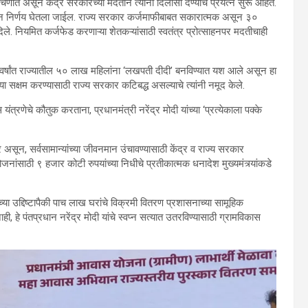
चणीत असून केंद्र सरकारच्या मदतीने त्यांना दिलासा देण्याचे प्रयत्न सुरू आहेत.
घेऊन निर्णय घेतला जाईल. राज्य सरकार कर्जमाफीबाबत सकारात्मक असून ३०
ी दिले. नियमित कर्जफेड करणाऱ्या शेतकऱ्यांसाठी स्वतंत्र प्रोत्साहनपर मदतीचाही
 वर्षांत राज्यातील ५० लाख महिलांना ‘लखपती दीदी’ बनविण्यात यश आले असून हा
्ट्या सक्षम करण्यासाठी राज्य सरकार कटिबद्ध असल्याचे त्यांनी नमूद केले.
यंत्रणेचे कौतुक करताना, प्रधानमंत्री नरेंद्र मोदी यांच्या ‘प्रत्येकाला पक्के
ार असून, सर्वसामान्यांच्या जीवनमान उंचावण्यासाठी केंद्र व राज्य सरकार
योजनांसाठी ९ हजार कोटी रुपयांच्या निधीचे प्रतीकात्मक धनादेश मुख्यमंत्र्यांकडे
्या उद्दिष्टापैकी पाच लाख घरांचे विक्रमी वितरण प्रशासनाच्या सामूहिक
ाही, हे पंतप्रधान नरेंद्र मोदी यांचे स्वप्न सत्यात उतरविण्यासाठी ग्रामविकास