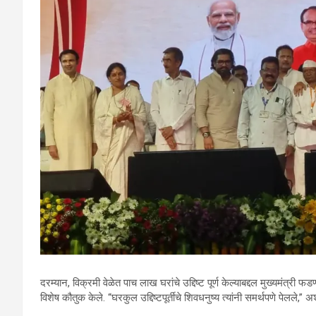
दरम्यान, विक्रमी वेळेत पाच लाख घरांचे उद्दिष्ट पूर्ण केल्याबद्दल मुख्यमंत्र
विशेष कौतुक केले. “घरकुल उद्दिष्टपूर्तीचे शिवधनुष्य त्यांनी समर्थपणे पेलले,” अशा