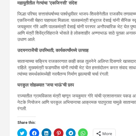
महायुतीतील नेत्यांचा ‘एकजिनसी’ संदेश
जिल्हा परिषद सत्तासंघर्षाच्या पार्श्वभूमीवर भाजप-शिवसेनेतील राजकीय तणाव
एकजिनसी चेहरा पाहायला मिळाला. पालकमंत्री शंभूराज देसाई यांनी सैनिक स्कूल ह
जयकुमार गोरे आणि पालकमंत्री देसाई यांनी परस्पर अनौपचारिक भेट घेत पुष्पगु
आणि मंत्री शिवेंद्रसिंहराजे भोसले हे लोकशाहीर अण्णाभाऊ साठे पुतळा अनावर
उधाण आले.
उदयनराजेंची उपस्थिती; कार्यकर्त्यांमध्ये उत्साह
साताऱ्याच्या सक्रिय राजकारणात काही काळ तुलनेने अलिप्त दिसणारे खासदार
राहिले. मुख्यमंत्री फडणवीस यांनी त्यांची भेट घेत हस्तांदोलन करत संवाद सा
त्यांच्या समर्थकांमध्येही नवचैतन्य निर्माण झाल्याची चर्चा रंगली.
घरकुल सोहळ्यात ‘जया भाऊं’ची छाप
राज्यातील ग्रामविकास मंत्री म्हणून जयकुमार गोरे यांची प्रशासनावर पकड 
नेटके नियोजन आणि घरकुल अभियानाचा आक्रमक पाठपुरावा यामुळे साताऱ्यातील
रंगली.
Share this:
C
C
C
C
C
C
More