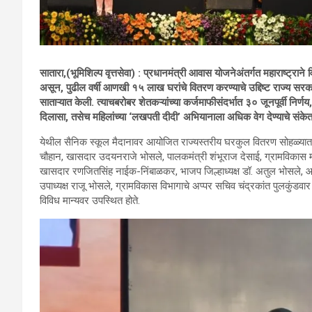
सातारा,(भूमिशिल्प वृत्तसेवा) : प्रधानमंत्री आवास योजनेअंतर्गत महाराष्ट्रा
असून, पुढील वर्षी आणखी १५ लाख घरांचे वितरण करण्याचे उद्दिष्ट राज्य सरकार
साताऱ्यात केली. त्याचबरोबर शेतकऱ्यांच्या कर्जमाफीसंदर्भात ३० जूनपूर्वी निर
दिलासा, तसेच महिलांच्या ‘लखपती दीदी’ अभियानाला अधिक वेग देण्याचे संकेतही
येथील सैनिक स्कूल मैदानावर आयोजित राज्यस्तरीय घरकुल वितरण सोहळ्यात मुख
चौहान, खासदार उदयनराजे भोसले, पालकमंत्री शंभूराज देसाई, ग्रामविकास मंत्
खासदार रणजितसिंह नाईक-निंबाळकर, भाजप जिल्हाध्यक्ष डॉ. अतुल भोसले, आमदा
उपाध्यक्ष राजू भोसले, ग्रामविकास विभागाचे अप्पर सचिव चंद्रकांत पुलकुंडवा
विविध मान्यवर उपस्थित होते.