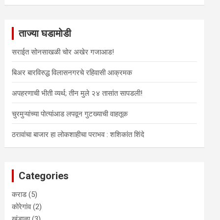
a
r
c
ताज्या घडामोडी
h
सराईत सोनसाखळी चोर अखेर गजाआड!
बिअर बारविरुद्ध विलासनगरचे रहिवासी आक्रमक
अपहरणाची भीती व्यर्थ; तीन मुले २४ तासांत सापडली!
चुरमुऱ्यांच्या पोत्यांआड लपवून गुटख्याची वाहतूक
ठरावांचा बाजार हा लोकशाहीचा पराभव : शशिकांत शिंदे
Categories
कराड
(5)
कोरेगांव
(2)
खंडाळा
(3)