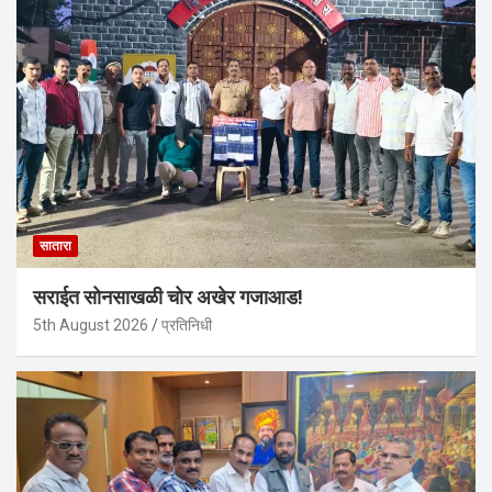
सातारा
सराईत सोनसाखळी चोर अखेर गजाआड!
5th August 2026
प्रतिनिधी