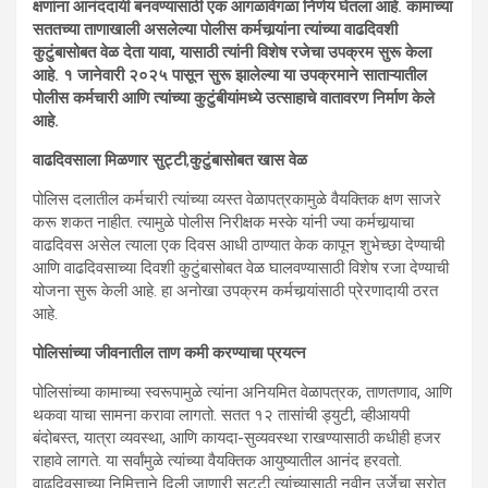
क्षणांना आनंददायी बनवण्यासाठी एक आगळावेगळा निर्णय घेतला आहे. कामाच्या
सततच्या ताणाखाली असलेल्या पोलीस कर्मचार्‍यांना त्यांच्या वाढदिवशी
कुटुंबासोबत वेळ देता यावा, यासाठी त्यांनी विशेष रजेचा उपक्रम सुरू केला
आहे. १ जानेवारी २०२५ पासून सुरू झालेल्या या उपक्रमाने साताऱ्यातील
पोलीस कर्मचारी आणि त्यांच्या कुटुंबीयांमध्ये उत्साहाचे वातावरण निर्माण केले
आहे.
वाढदिवसाला मिळणार सुट्टी
,
कुटुंबासोबत खास वेळ
पोलिस दलातील कर्मचारी त्यांच्या व्यस्त वेळापत्रकामुळे वैयक्तिक क्षण साजरे
करू शकत नाहीत. त्यामुळे पोलीस निरीक्षक मस्के यांनी ज्या कर्मचार्‍याचा
वाढदिवस असेल त्याला एक दिवस आधी ठाण्यात केक कापून शुभेच्छा देण्याची
आणि वाढदिवसाच्या दिवशी कुटुंबासोबत वेळ घालवण्यासाठी विशेष रजा देण्याची
योजना सुरू केली आहे. हा अनोखा उपक्रम कर्मचार्‍यांसाठी प्रेरणादायी ठरत
आहे.
पोलिसांच्या जीवनातील ताण कमी करण्याचा प्रयत्न
पोलिसांच्या कामाच्या स्वरूपामुळे त्यांना अनियमित वेळापत्रक, ताणतणाव, आणि
थकवा याचा सामना करावा लागतो. सतत १२ तासांची ड्युटी, व्हीआयपी
बंदोबस्त, यात्रा व्यवस्था, आणि कायदा-सुव्यवस्था राखण्यासाठी कधीही हजर
राहावे लागते. या सर्वांमुळे त्यांच्या वैयक्तिक आयुष्यातील आनंद हरवतो.
वाढदिवसाच्या निमित्ताने दिली जाणारी सुट्टी त्यांच्यासाठी नवीन उर्जेचा स्रोत