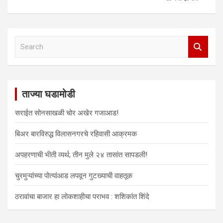
w
e
e
n
e
e
w
w
w
e
w
w
i
w
w
w
w
w
n
i
i
w
i
i
d
n
n
i
n
n
o
d
d
n
d
d
w
o
o
d
o
o
S
)
w
w
o
w
w
e
)
)
w
)
)
)
a
r
c
ताज्या घडामोडी
h
सराईत सोनसाखळी चोर अखेर गजाआड!
बिअर बारविरुद्ध विलासनगरचे रहिवासी आक्रमक
अपहरणाची भीती व्यर्थ; तीन मुले २४ तासांत सापडली!
चुरमुऱ्यांच्या पोत्यांआड लपवून गुटख्याची वाहतूक
ठरावांचा बाजार हा लोकशाहीचा पराभव : शशिकांत शिंदे