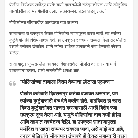
पोलीस निरीक्षक राजेंद्र मस्के यांनी दाखवलेली संवेदनशीलता आणि कौटुंबिक
नात्यांवरील हा भर पोलीस दलात सकारात्मक बदल घडवू शकतो.
पोलिसांच्या जीवनातील आनंदाचा नवा अध्याय
साताऱ्याचा हा उपक्रम केवळ पोलिसांना तणावमुक्त करत नाही, तर त्यांच्या
कुटुंबीयांनाही विशेष महत्त्व देतो. हा उपक्रम राज्यभर राबवला गेला तर पोलीस
दलाचे मनोबल उंचावेल आणि त्यांना अधिक उत्साहाने सेवा देण्याची प्रेरणा
मिळेल.
साताऱ्यातून सुरू झालेला हा बदल देशभरातील पोलीस दलाला नवा मार्ग
दाखवणारा ठरावा, अशी जनतेचीही अपेक्षा आहे.
“पोलिसांच्या ताणाला विराम देण्याचा छोटासा प्रयत्न””
पोलीस कर्मचारी दिवसरात्र कर्तव्य बजावत असतात, पण
त्यांच्या कुटुंबासाठी वेळ देणे कठीण होते. वाढदिवस हा खास
दिवस कुटुंबासोबत साजरा करण्यासाठी आम्ही विशेष रजा
उपक्रम सुरू केला आहे. यामुळे पोलिसांचा ताण कमी होईल
आणि कामात नवचैतन्य येईल. हा उपक्रम साताऱ्यापुरता
मर्यादित न राहता राज्यभर राबवला जावा, असे माझे मत आहे,
कारण पोलिसांचे जीवनमान उंचावणे ही केवळ जबाबदारी नसून